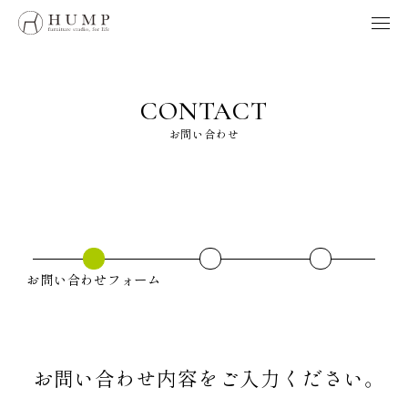
HUMP BRAND POLICY
WORKS
NOTE
CONTACT
ORIGINS
お問い合わせ
ORDER
MAINTENANCE
HOME
製品、採用、HUMPに関するお問い合わせはこちらへ
お問い合わせフォーム
お問い合わせ
お問い合わせ内容をご入力ください。
Follow us