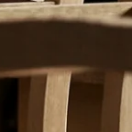
お問
う人のそばで、
一つひとつ、
歳月を積み重ねる姿を
ていねいに、
つくりあげていく。
想像しなが