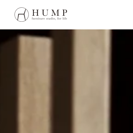
HUMP 
WORK
NOTE
ORIGI
ORDE
MAIN