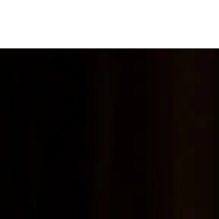
BRAND POLICY
S
NS
R
TENANCE