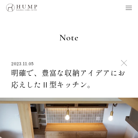
HUMP BRAND POLICY
WORKS
NOTE
Note
ORIGINS
ORDER
MAINTENANCE
2023.11.05
HOME
明確で、豊富な収納アイデアにお
応えしたⅡ型キッチン。
製品、採用、HUMPに関するお問い合わせはこちらへ
お問い合わせ
Follow us