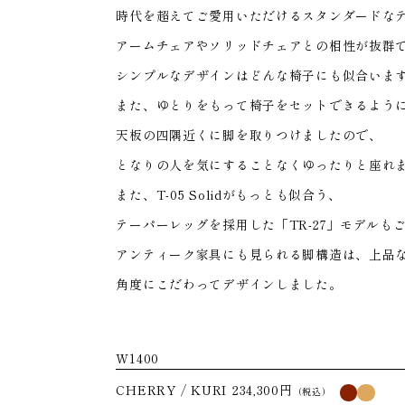
HOME
時代を超えてご愛用いただけるスタンダードな
アームチェアやソリッドチェアとの相性が抜群
シンプルなデザインはどんな椅子にも似合いま
また、ゆとりをもって椅子をセットできるよう
天板の四隅近くに脚を取りつけましたので、
となりの人を気にすることなくゆったりと座れ
また、T-05 Solidがもっとも似合う、
テーパーレッグを採用した「TR-27」モデルも
アンティーク家具にも見られる脚構造は、上品
角度にこだわってデザインしました。
W1400
234,300円
CHERRY
KURI
（税込）