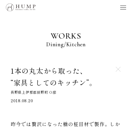
HUMP BRAND POLICY
WORKS
NOTE
WORKS
ORIGINS
Dining
Kitchen
ORDER
MAINTENANCE
HOME
1本の丸太から取った、
“家具としてのキッチン”。
製品、採用、HUMPに関するお問い合わせはこちらへ
長野県上伊那郡辰野町 O邸
お問い合わせ
2018.08.20
Follow us
昨今では贅沢になった楢の柾目材で製作。
しか