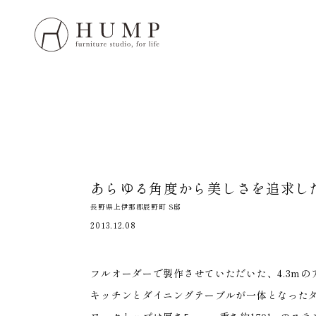
HUMP 
WORK
NOTE
あらゆる角度から
美しさを追求し
ORIGI
長野県上伊那郡辰野町 S邸
2013.12.08
ORDE
フルオーダーで製作させていただいた、4.3m
MAIN
キッチンとダイニングテーブルが一体となった