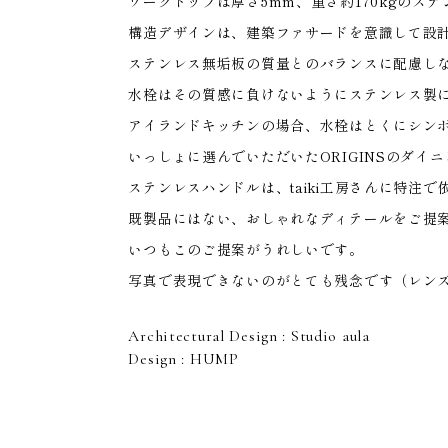
HOME
ワークトップは厚さ5mm、重さ約170kgのス
構造デザインは、建築ファサードを意識して設
ステンレス無垢板の質量とのバランスに配慮し
水栓はその質感に負けないようにステンレス製
アイランドキッチンの場合、水栓はとくにシン
いっしょに選んでいただいたORIGINSのダイニン
ステンレスハンドルは、taiki工房さんに特注で
既製品にはない、おしゃれなディテールをご提
いつもこのご提案がうれしいです。
写真で表現できないのがとても残念です（レン
Architectural Design : Studio aula
Design : HUMP