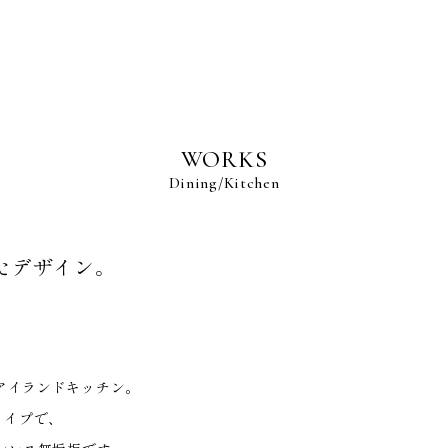
BRAND POLICY
WORKS
S
Dining
Kitchen
たデザイン。
NS
R
のアイランドキッチン。
TENANCE
タイプで、