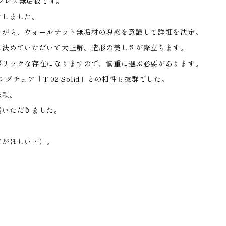
テンレス無垢板です。
計しました。
ながら、ウォールナット無垢材の塊感を意識して詳細を決定。
に決めていただいて大正解。造形の美しさが際立ちます。
ボリックな存在になりますので、慎重に選ぶ必要があります。
グチェア「T-02 Solid」との相性も抜群でした。
依頼。
案いただきました。
ズがほしい…）。