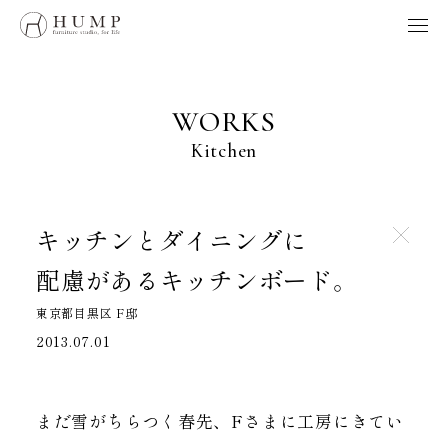
HUMP BRAND POLICY
WORKS
NOTE
WORKS
ORIGINS
Kitchen
ORDER
MAINTENANCE
HOME
キッチンとダイニングに
配慮があるキッチンボード。
製品、採用、HUMPに関するお問い合わせはこちらへ
東京都目黒区 F邸
お問い合わせ
2013.07.01
Follow us
まだ雪がちらつく春先、Fさまに工房にきてい