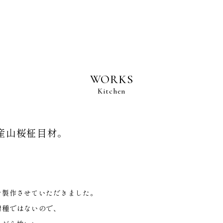
BRAND POLICY
WORKS
S
Kitchen
産山桜柾目材。
NS
R
を製作させていただきました。
TENANCE
樹種ではないので、