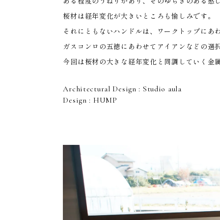
HOME
ある程度のうねりがあり、そのゆらぎのある感
桜材は経年変化が大きいところも愉しみです。
それにともないハンドルは、ワークトップにあ
ガスコンロの五徳にあわせてアイアンなどの選
今回は桜材の大きな経年変化と同調していく金
Architectural Design : Studio aula
Design : HUMP