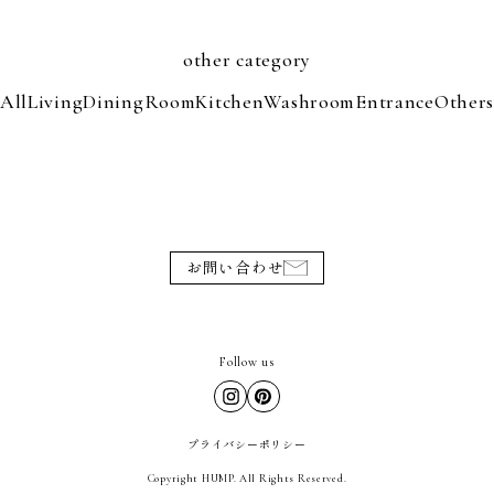
other category
All
Living
Dining
Room
Kitchen
Washroom
Entrance
Other
お問い合わせ
Follow us
プライバシーポリシー
Copyright HUMP. All Rights Reserved.