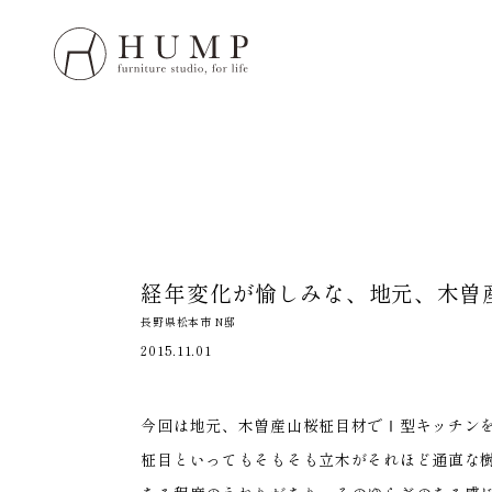
HUMP 
WORK
NOTE
経年変化が愉しみな、
地元、木曽
ORIGI
長野県松本市 N邸
2015.11.01
ORDE
今回は地元、木曽産山桜柾目材でⅠ型キッチン
MAIN
柾目といってもそもそも立木がそれほど通直な