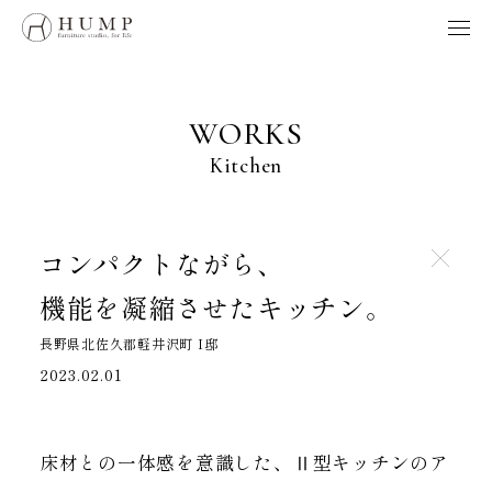
HUMP BRAND POLICY
WORKS
NOTE
WORKS
ORIGINS
Kitchen
ORDER
MAINTENANCE
HOME
コンパクトながら、
機能を凝縮させたキッチン。
製品、採用、HUMPに関するお問い合わせはこちらへ
長野県北佐久郡軽井沢町 I邸
お問い合わせ
2023.02.01
Follow us
床材との一体感を意識した、Ⅱ型キッチンのア