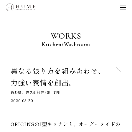
HUMP BRAND POLICY
WORKS
NOTE
WORKS
ORIGINS
Kitchen
Washroom
ORDER
MAINTENANCE
HOME
異なる張り方を組みあわせ、
力強い表情を創出。
製品、採用、HUMPに関するお問い合わせはこちらへ
長野県北佐久郡軽井沢町 T邸
お問い合わせ
2020.03.20
Follow us
ORIGINSのI型キッチンと、オーダーメイドの