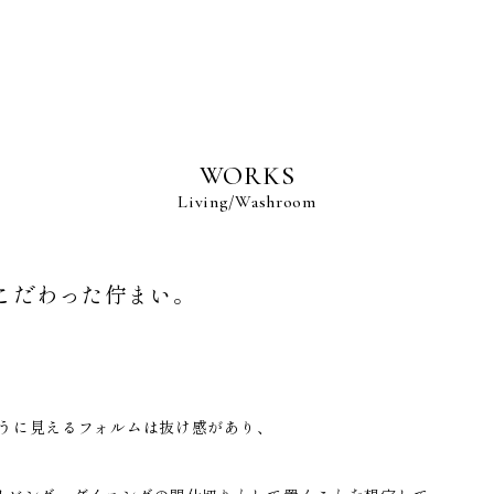
BRAND POLICY
WORKS
S
Living
Washroom
こだわった佇まい。
NS
R
ように見えるフォルムは抜け感があり、
TENANCE