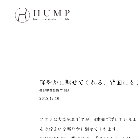
HUMP 
WORK
NOTE
軽やかに魅せてくれる、
背面にも
ORIGI
長野県安曇野市 S邸
2018.12.10
ORDE
ソファは大型家具ですが、4本脚で浮いている
MAIN
その佇まいを軽やかに魅せてくれます。