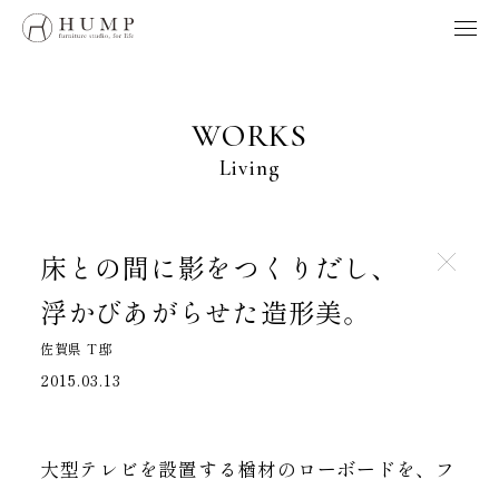
HUMP BRAND POLICY
WORKS
NOTE
WORKS
ORIGINS
Living
ORDER
MAINTENANCE
HOME
床との間に影をつくりだし、
浮かびあがらせた造形美。
製品、採用、HUMPに関するお問い合わせはこちらへ
佐賀県 T邸
お問い合わせ
2015.03.13
Follow us
大型テレビを設置する楢材のローボードを、フ