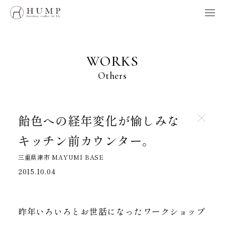
HUMP BRAND POLICY
WORKS
NOTE
WORKS
ORIGINS
Others
ORDER
MAINTENANCE
HOME
飴色への経年変化が愉しみな
キッチン前カウンター。
製品、採用、HUMPに関するお問い合わせはこちらへ
三重県津市 MAYUMI BASE
お問い合わせ
2015.10.04
Follow us
昨年いろいろとお世話になったワークショップ