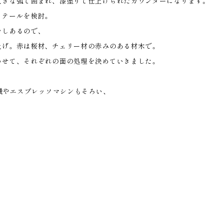
大きな弧で囲まれ、漆塗りで仕上げられたカウンターになります。
ィテールを検討。
少しあるので、
上げ。赤は桜材、チェリー材の赤みのある材木で。
わせて、それぞれの面の処理を決めていきました。
。
煎機やエスプレッソマシンもそろい、