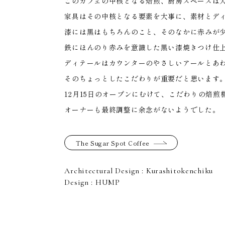
HOME
このカフェの中核となる焙煎、厨房スペースは
家具はその中核となる要素を大事に、素材とデ
漆には黒はもちろんのこと、そのなかに赤みが
鉄にほんのり赤みを意識した黒い漆焼きつけ仕
ディテールはカウンターのやさしいアールとあ
そのちょっとしたこだわりが重要だと思います
12月15日のオープンにむけて、こだわりの焙
オーナーも最終調整に余念がないようでした。
The Sugar Spot Coffee
Architectural Design : Kurashitokenchiku
Design : HUMP