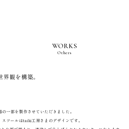
BRAND POLICY
WORKS
S
Others
世界観を構築。
NS
R
の店舗什器の一部を製作させていただきました。
TENANCE
スツールはtaiki工房さまのデザインです。