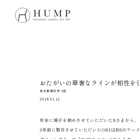
HUMP 
WORK
NOTE
おたがいの華奢なラインが
相性を
ORIGI
東京都調布市 S邸
2018.01.12
ORDE
年末に椅子を納めさせていただいたSさまから
MAIN
3年前に製作させていただいたORIGINSのワークデ