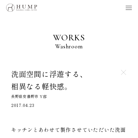
HUMP BRAND POLICY
WORKS
NOTE
WORKS
ORIGINS
Washroom
ORDER
MAINTENANCE
HOME
洗面空間に浮遊する、
相異なる軽快感。
製品、採用、HUMPに関するお問い合わせはこちらへ
長野県安曇野市 Y邸
お問い合わせ
2017.04.23
Follow us
キッチンとあわせて製作させていただいた洗面